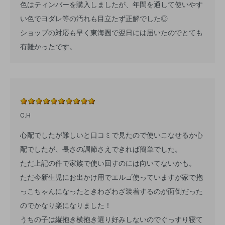
色はティンバーを購入しましたが、年間を通して使いやす
い色でヨダレ等の汚れも目立たず正解でした◎
ショップの対応も早く東海圏で翌日には届いたのでとても
有難かったです。
C.H
心配でしたが難しいと口コミで見たので使いこなせるか心
配でしたが、長さの調節さえできれば簡単でした。
ただ上記の件で家族で使い回すのには向いてないかも。
ただ今新生児にお出かけ用でエルゴ使っていますが家で抱
っこちゃんになったときわざわざ装着するのが面倒だった
のでかなり楽になりました！
うちの子は縦抱き横抱き選り好みしないのでぐっすり寝て