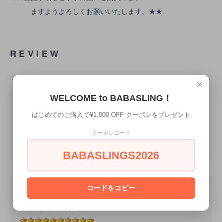
ますようよろしくお願いいたします。★★
REVIEW
×
WELCOME to BABASLING！
M.S
はじめてのご購入で¥1,000 OFF クーポンをプレゼント
生後１ヶ月の赤ん坊が良く寝ています❗️とても気に入りま
クーポンコード
した。
BABASLINGS2026
コードをコピー
購入 買ってよかった～！！