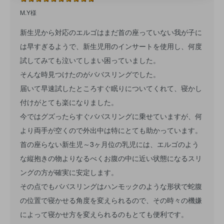
M.Y様
新生児から対応のエルゴはまだ首の座っていない我が子に
は早すぎるようで、新生児用のインサートを使用し、何度
試してみても泣いてしまい困っていました。
そんな時見つけたのがババスリングでした。
届いて早速試したところすぐ眠りについてくれて、寝かし
付けがとても楽になりました。
今ではグズったらすぐババスリングに乗せていますが、何
より両手が空くので外出中は特にとても助かっています。
首の座らない新生児～3ヶ月位の乳児には、エルゴのよう
な縦抱きの物よりなるべくお腹の中に近い状態になるスリ
ングの方が確実に安定します。
その点でもババスリングはハンモックのような形状で蛇腹
の位置で寝かせる角度を変えられるので、その時々の機嫌
によって寝かせ方を変えられるのもとても便利です。