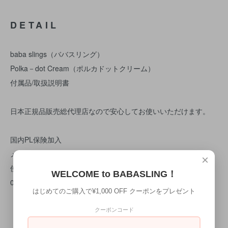
DETAIL
baba slings（ババスリング）
Polka－dot Cream（ポルカドットクリーム）
付属品/取扱説明書
日本正規品販売総代理店なので安心してお使いいただけます。
国内PL保険加入
メーカー保証1年
×
使用方法サポートサービス（カスタマーセンター TEL
WELCOME to BABASLING！
0467867559）
はじめてのご購入で¥1,000 OFF クーポンをプレゼント
【素材】コットン１００％
クーポンコード
洗濯機OK