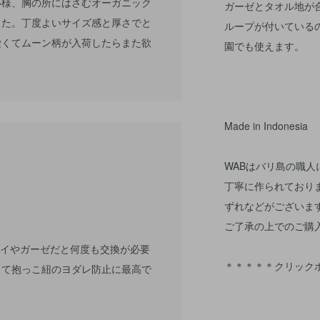
い様、胸の所にはさむオーガニック
ガーゼとタオル地が
した。丁度よいサイズ感と厚さでと
ループが付いている
愛くてムーン柄が入荷したらまた欲
園でも使えます。
Made in Indonesia
WABはバリ島の職
丁寧に作られており
ずれなどがございま
ご了承の上でのご購
スタイやガーゼだと何度も交換が必要
＊＊＊＊＊クリック
って抱っこ紐のヨダレ防止に最高で